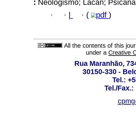
:
Neologismo; Lacan; Psicanal
·
·
|
·
(
pdf
)
All the contents of this jo
under a
Creative 
Rua Maranhão, 734 
30150-330 - Belo
Tel.: +
Tel./Fax.
cpmg