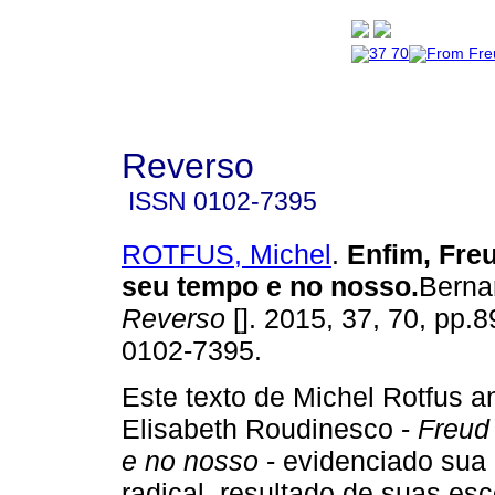
Reverso
ISSN
0102-7395
ROTFUS, Michel
.
Enfim, Freu
seu tempo e no nosso
.
Berna
Reverso
[]. 2015, 37, 70, pp.
0102-7395.
Este texto de Michel Rotfus an
Elisabeth Roudinesco -
Freud
e no nosso
- evidenciado sua
radical, resultado de suas es