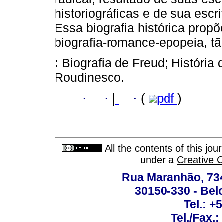
historiográficas e de sua esc
Essa biografia histórica prop
biografia-romance-epopeia, tã
:
Biografia de Freud; História d
Roudinesco.
·
·
|
·
(
pdf
)
All the contents of this jo
under a
Creative 
Rua Maranhão, 734 
30150-330 - Belo
Tel.: +
Tel./Fax.