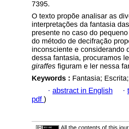
7395.
O texto propõe analisar as di
interpretações da fantasia das
presente no caso do pequeno
do método de decifração prop
inconsciente e considerando 
dessa fantasia, procuramos l
giraffes
figuram e ler nessa fa
Keywords :
Fantasia; Escrita
·
abstract in English
·
pdf
)
All the contents of this jo