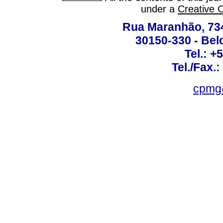
under a
Creative 
Rua Maranhão, 734 
30150-330 - Belo
Tel.: +
Tel./Fax.
cpmg