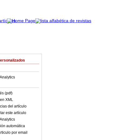
Personalizados
Analytics
és (pdf)
o en XML
ias del artículo
ar este artículo
Analytics
ión automática
rticulo por email