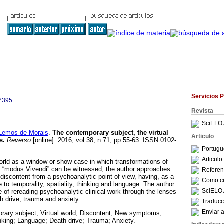
Servicios 
7395
Revista
SciELO 
Lemos de Morais
.
The contemporary subject, the virtual
Articulo
s
.
Reverso
[online]. 2016, vol.38, n.71, pp.55-63. ISSN 0102-
Portugu
Articul
 world as a window or show case in which transformations of
s “modus Vivendi” can be witnessed, the author approaches
Referenc
 discontent from a psychoanalytic point of view, having, as a
Como cit
 to temporality, spatiality, thinking and language. The author
SciELO 
of rereading psychoanalytic clinical work through the lenses
h drive, trauma and anxiety.
Traducc
Enviar a
rary subject; Virtual world; Discontent; New symptoms;
inking; Language; Death drive; Trauma; Anxiety.