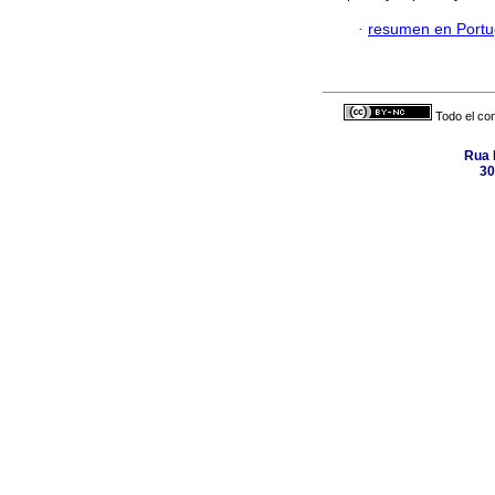
·
resumen en Port
Todo el con
Rua 
30