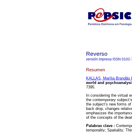
Reverso
versión impresa
ISSN
0102-
Resumen
KALLAS, Marília Brandão 
world and psychoanalysi
7395.
In considering the virtual
the contemporary subject’
the subject’s new forms of
back drop, changes relative
emphasizes the importance 
of the concepts of the deat
Palabras clave :
Contempo
temporality; Spatiality; Th