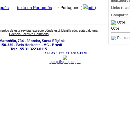
Indicadore
ugués
·
texto en Portugués
·
Portugués (
pdf
)
Links rela
Compartir
Otros
Otros
tenido de esta revista, excepto dónde está identificado, está bajo una
Licencia Creative Commons
Permali
Maranhão, 734 - 3º andar, Santa Efigênia
150-330 - Belo Horizonte - MG - Brasil
Tel.: +55 31 3223-6115
Tel./Fax.: +55 31 3287-1170
cpmg@cpmg.org.br