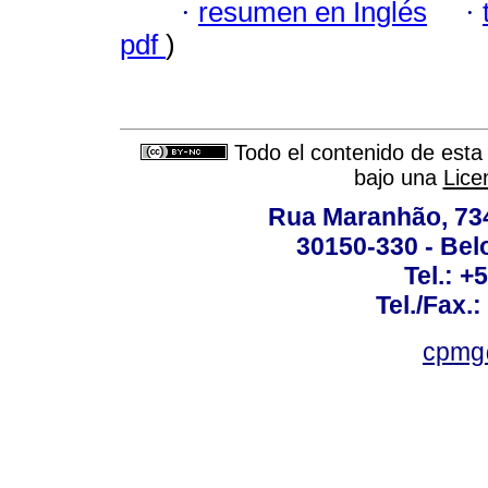
·
resumen en Inglés
·
pdf
)
Todo el contenido de esta 
bajo una
Lice
Rua Maranhão, 734 
30150-330 - Belo
Tel.: +
Tel./Fax.
cpmg