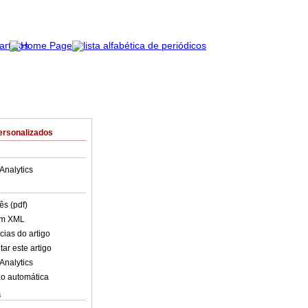
ersonalizados
Analytics
ês (pdf)
em XML
cias do artigo
ar este artigo
Analytics
o automática
s