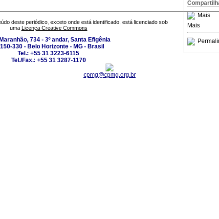
Compartilh
Mais
údo deste periódico, exceto onde está identificado, está licenciado sob
Mais
uma
Licença Creative Commons
Maranhão, 734 - 3º andar, Santa Efigênia
Permali
150-330 - Belo Horizonte - MG - Brasil
Tel.: +55 31 3223-6115
Tel./Fax.: +55 31 3287-1170
cpmg@cpmg.org.br