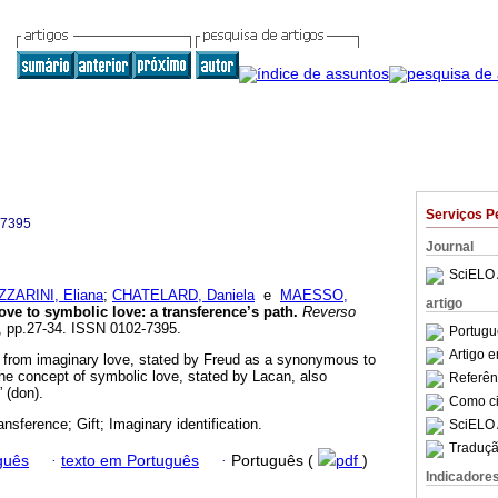
Serviços P
-7395
Journal
SciELO 
ZZARINI, Eliana
;
CHATELARD, Daniela
e
MAESSO,
artigo
ove to symbolic love
:
a transference’s path
.
Reverso
73, pp.27-34. ISSN 0102-7395.
Portugu
Artigo 
th from imaginary love, stated by Freud as a synonymous to
the concept of symbolic love, stated by Lacan, also
Referên
” (don).
Como cit
nsference; Gift; Imaginary identification.
SciELO 
Traduçã
guês
·
texto em Português
·
Português (
pdf
)
Indicadore