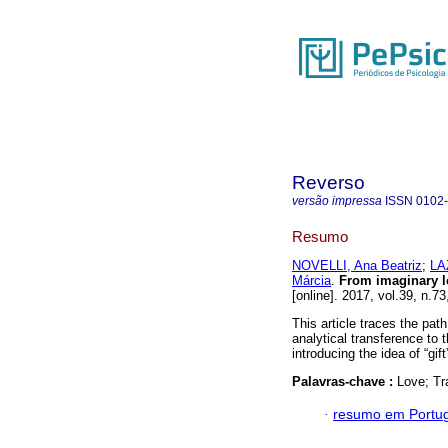
Reverso
versão impressa
ISSN
0102
Resumo
NOVELLI, Ana Beatriz
;
LA
Márcia
.
From imaginary l
[online]. 2017, vol.39, n.
This article traces the pa
analytical transference to 
introducing the idea of “gift
Palavras-chave :
Love; Tra
·
resumo em Portu