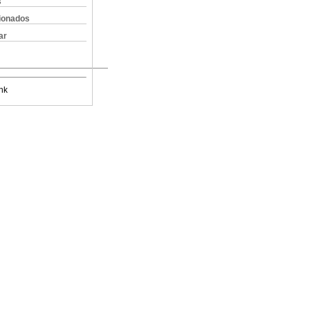
s
cionados
ar
nk