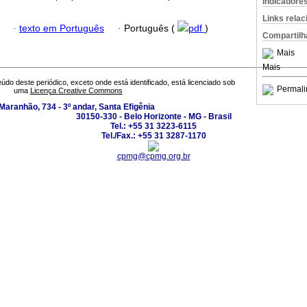
Indicadore
Links rela
·
texto em Português
·
Português (
pdf
)
Compartilh
Mais
Mais
údo deste periódico, exceto onde está identificado, está licenciado sob
Permali
uma
Licença Creative Commons
Maranhão, 734 - 3º andar, Santa Efigênia
30150-330 - Belo Horizonte - MG - Brasil
Tel.: +55 31 3223-6115
Tel./Fax.: +55 31 3287-1170
cpmg@cpmg.org.br