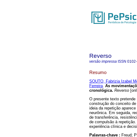
Reverso
versão impressa
ISSN
0102
Resumo
SOUTO, Fabrizia Izabel M
Ferreira
.
As movimentações
cronológica
.
Reverso
[onl
O presente texto pretende
construção do conceito de
ideia da repetição aparece 
neurônica. Em seguida, rec
de transferência, resistênc
de compulsão à repetição.
experiência clínica e decis
Palavras-chave :
Freud; P