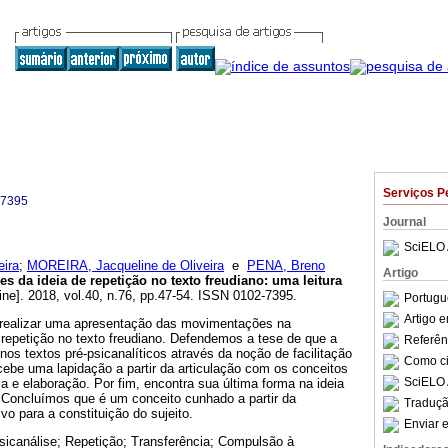
Serviços P
-7395
Journal
SciELO 
eira
;
MOREIRA, Jacqueline de Oliveira
e
PENA, Breno
Artigo
 da ideia de repetição no texto freudiano
:
uma leitura
ine]. 2018, vol.40, n.76, pp.47-54. ISSN 0102-7395.
Portugu
Artigo 
 realizar uma apresentação das movimentações na
 repetição no texto freudiano. Defendemos a tese de que a
Referên
nos textos pré-psicanalíticos através da noção de facilitação
Como cit
ebe uma lapidação a partir da articulação com os conceitos
SciELO 
ia e elaboração. Por fim, encontra sua última forma na ideia
 Concluímos que é um conceito cunhado a partir da
Traduçã
ivo para a constituição do sujeito.
Enviar e
sicanálise; Repetição; Transferência; Compulsão à