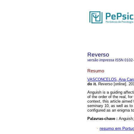
Reverso
versão impressa
ISSN
0102
Resumo
VASCONCELOS, Ana Caro
do it
.
Reverso
[online]. 20
Anguish is a guiding affect
of the order of the real, fo
context, this article aimed
seminary 10, as well as t
configured as an enigma to
Palavras-chave :
Anguish;
·
resumo em Portu