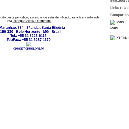
Indicadore
Links rela
Compartilh
údo deste periódico, exceto onde está identificado, está licenciado sob
uma
Licença Creative Commons
Mais
Maranhão, 734 - 3º andar, Santa Efigênia
Mais
150-330 - Belo Horizonte - MG - Brasil
Tel.: +55 31 3223-6115
Permali
Tel./Fax.: +55 31 3287-1170
cpmg@cpmg.org.br