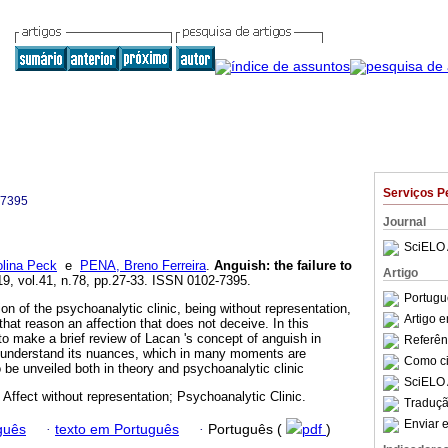
Serviços P
-7395
Journal
SciELO 
lina Peck
e
PENA, Breno Ferreira
.
Anguish
:
the failure to
Artigo
19, vol.41, n.78, pp.27-33. ISSN 0102-7395.
Portugu
ion of the psychoanalytic clinic, being without representation,
Artigo 
r that reason an affection that does not deceive. In this
 to make a brief review of Lacan 's concept of anguish in
Referên
o understand its nuances, which in many moments are
Como cit
 be unveiled both in theory and psychoanalytic clinic
SciELO 
 Affect without representation; Psychoanalytic Clinic.
Traduçã
Enviar e
guês
·
texto em Português
·
Português (
pdf
)