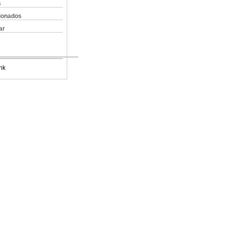
s
cionados
ar
nk