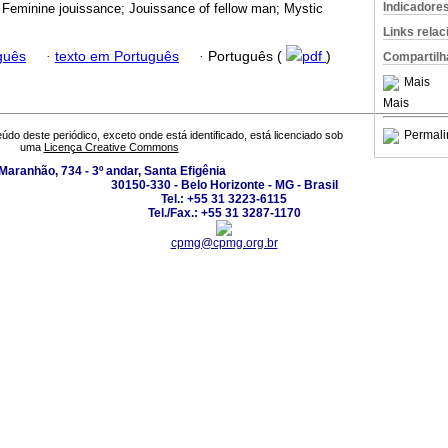
Indicadore
 Feminine jouissance; Jouissance of fellow man; Mystic
Links rela
guês
·
texto em Português
·
Português (
pdf
)
Compartilh
Mais
Mais
Permali
údo deste periódico, exceto onde está identificado, está licenciado sob
uma
Licença Creative Commons
Maranhão, 734 - 3º andar, Santa Efigênia
30150-330 - Belo Horizonte - MG - Brasil
Tel.: +55 31 3223-6115
Tel./Fax.: +55 31 3287-1170
cpmg@cpmg.org.br