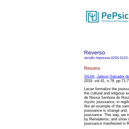
Reverso
versão impressa
ISSN
0102
Resumo
SILVA, Jailson Salvador d
2019, vol.41, n.78, pp.71-
Lacan formalize the jouissa
the cultural and religious e
de Nossa Senhora do Rosári
mystic jouissance, in regil
like an example of the sam
jouissance is strange and, 
jouissance. This way, we i
by Reinadeiros, and show i
jouissance manifested in R