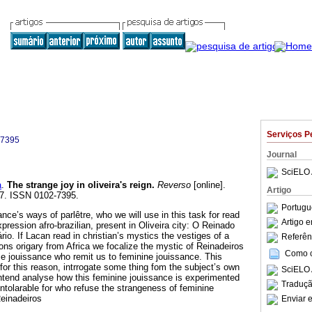
Serviços P
-7395
Journal
SciELO 
a
.
The strange joy in oliveira's reign
.
Reverso
[online].
Artigo
77. ISSN 0102-7395.
Portugu
nce’s ways of parlêtre, who we will use in this task for read
Artigo 
xpression afro-brazilian, present in Oliveira city: O Reinado
o. If Lacan read in christian’s mystics the vestiges of a
Referên
ions origary from Africa we focalize the mystic of Reinadeiros
Como ci
e jouissance who remit us to feminine jouissance. This
for this reason, intrrogate some thing fom the subject’s own
SciELO 
ntend analyse how this feminine jouissance is experimented
Traduçã
ntolarable for who refuse the strangeness of feminine
einadeiros
Enviar e