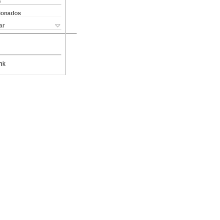
s
cionados
ar
nk