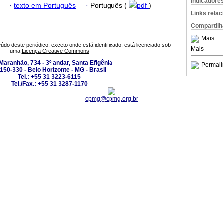
Indicadore
·
texto em Português
·
Português (
pdf
)
Links rela
Compartilh
Mais
údo deste periódico, exceto onde está identificado, está licenciado sob
Mais
uma
Licença Creative Commons
Maranhão, 734 - 3º andar, Santa Efigênia
Permali
150-330 - Belo Horizonte - MG - Brasil
Tel.: +55 31 3223-6115
Tel./Fax.: +55 31 3287-1170
cpmg@cpmg.org.br