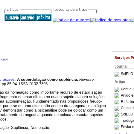
Serviços P
-7395
Journal
SciELO 
o Soares
.
A superdotação como suplência
.
Reverso
Artigo
81, pp.85-94. ISSN 0102-7395.
Portugu
ção da nomeação como importante recurso de estabilização
Artigo 
 fragmento de caso clínico no qual o sujeito elabora soluções
ma autonomeação. Fundamentado nas proposições freudo-
Referên
, parte-se de uma discussão acerca da categoria psicológica
Como cit
ar demonstrar como a psicanálise pode se colocar como um
SciELO 
tratamento da angústia quando se coloca a escutar sujeitos
dos.
Traduçã
Enviar e
tação; Suplência; Nomeação.