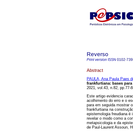
Reverso
Print version
ISSN
0102-739
Abstract
PAULA, Ana Paula Paes d
frankfurtiana
:
bases para
2021, vol.43, n.82, pp.77-
Este artigo evidencia carac
acolhimento do erro e o es
para em seguida mostrar o
frankfurtiana na construção
epistemologia freudiana é 
revelar o modo como a comp
metapsicologia e da episte
de Paul-Laurent Assoun, H