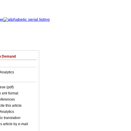
on Demand
Analytics
ese (pdf)
in xml format
references
ite this article
Analytics
c translation
s article by e-mail