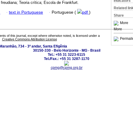
Indicators
freudiana; Teoria crítica; Escola de Frankfurt.
Related lin
h
·
text in Portuguese
·
Portuguese (
pdf
)
Share
More
More
tents of this journal, except where otherwise noted, is licensed under a
Permali
Creative Commons Attribution License
Maranhão, 734 - 3º andar, Santa Efigênia
30150-330 - Belo Horizonte - MG - Brasil
Tel.: +55 31 3223-6115
Tel./Fax.: +55 31 3287-1170
cpmg@cpmg.org.br