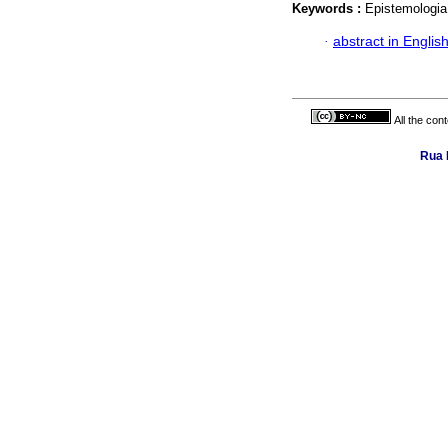
Keywords :
Epistemologia 
·
abstract in Englis
All the con
Rua 