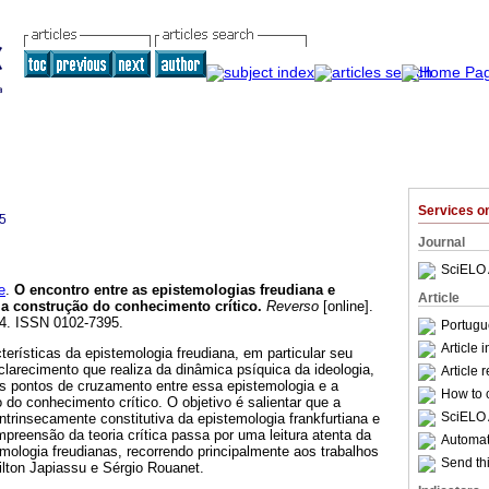
Services 
5
Journal
SciELO 
e
.
O encontro entre as epistemologias freudiana e
Article
 a construção do conhecimento crítico
.
Reverso
[online].
84. ISSN 0102-7395.
Portugu
Article 
terísticas da epistemologia freudiana, em particular seu
clarecimento que realiza da dinâmica psíquica da ideologia,
Article 
s pontos de cruzamento entre essa epistemologia e a
How to c
 do conhecimento crítico. O objetivo é salientar que a
SciELO 
intrinsecamente constitutiva da epistemologia frankfurtiana e
reensão da teoria crítica passa por uma leitura atenta da
Automati
mologia freudianas, recorrendo principalmente aos trabalhos
Send thi
ilton Japiassu e Sérgio Rouanet.