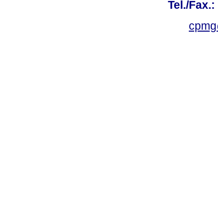
Tel./Fax.
cpmg