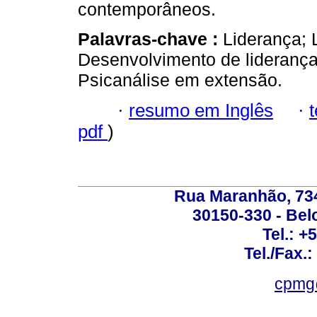
contemporâneos.
Palavras-chave :
Liderança;
Desenvolvimento de liderança;
Psicanálise em extensão.
·
resumo em Inglês
·
pdf
)
Rua Maranhão, 734 
30150-330 - Belo
Tel.: +
Tel./Fax.
cpmg