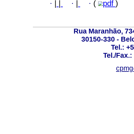
·
|
|
·
|
·
(
pdf
)
Rua Maranhão, 734 
30150-330 - Belo
Tel.: +
Tel./Fax.
cpmg