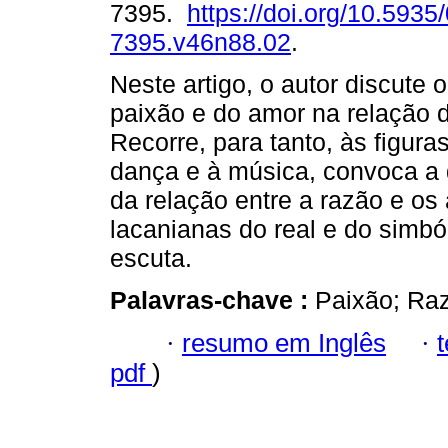
7395.
https://doi.org/10.5935
7395.v46n88.02
.
Neste artigo, o autor discute o
paixão e do amor na relação d
Recorre, para tanto, às figura
dança e à música, convoca a 
da relação entre a razão e os 
lacanianas do real e do simból
escuta.
Palavras-chave :
Paixão; Raz
·
resumo em Inglês
·
pdf
)