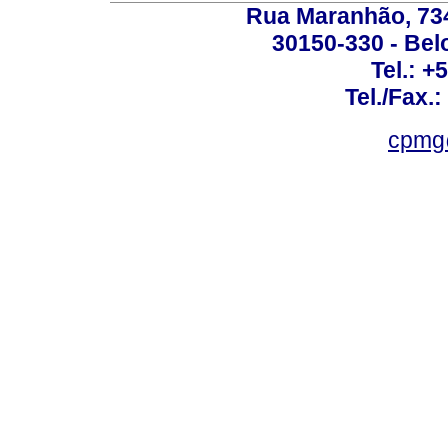
Rua Maranhão, 734 
30150-330 - Belo
Tel.: +
Tel./Fax.
cpmg