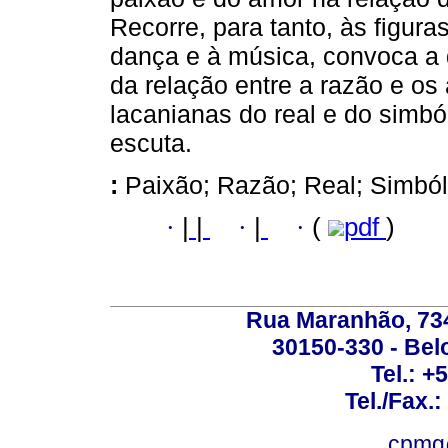
Recorre, para tanto, às figura
dança e à música, convoca a 
da relação entre a razão e os 
lacanianas do real e do simból
escuta.
:
Paixão; Razão; Real; Simból
·
|
|
·
|
·
(
pdf
)
Rua Maranhão, 734 
30150-330 - Belo
Tel.: +
Tel./Fax.
cpmg