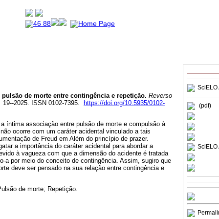
SciELO 
pulsão de morte entre contingência e repetição.
Reverso
0. 19--2025. ISSN 0102-7395.
https://doi.org/10.5935/0102-
(pdf)
r a íntima associação entre pulsão de morte e compulsão à
o não ocorre com um caráter acidental vinculado a tais
gumentação de Freud em Além do princípio de prazer.
gatar a importância do caráter acidental para abordar a
SciELO 
evido à vagueza com que a dimensão do acidente é tratada
ro-a por meio do conceito de contingência. Assim, sugiro que
rte deve ser pensado na sua relação entre contingência e
Pulsão de morte; Repetição.
Permali