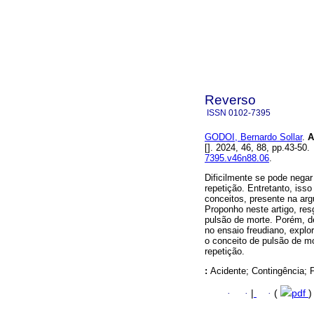
Reverso
ISSN
0102-7395
GODOI, Bernardo Sollar
.
A 
[]. 2024, 46, 88, pp.43-5
7395.v46n88.06
.
Dificilmente se pode nega
repetição. Entretanto, iss
conceitos, presente na ar
Proponho neste artigo, res
pulsão de morte. Porém, d
no ensaio freudiano, explo
o conceito de pulsão de mo
repetição.
:
Acidente; Contingência; 
·
·
|
·
(
pdf
)