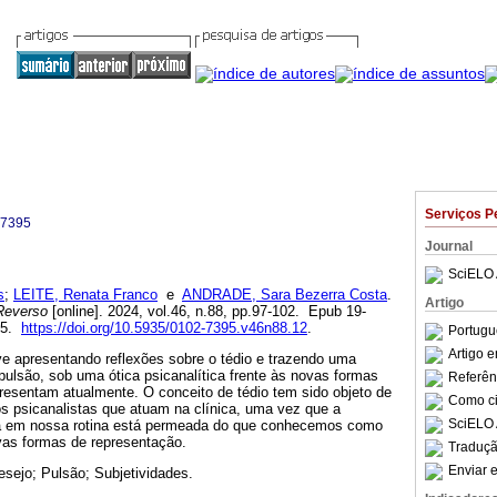
Serviços P
-7395
Journal
SciELO 
s
;
LEITE, Renata Franco
e
ANDRADE, Sara Bezerra Costa
.
Artigo
everso
[online]. 2024, vol.46, n.88, pp.97-102. Epub 19-
95.
https://doi.org/10.5935/0102-7395.v46n88.12
.
Portugu
Artigo 
ve apresentando reflexões sobre o tédio e trazendo uma
 pulsão, sob uma ótica psicanalítica frente às novas formas
Referên
resentam atualmente. O conceito de tédio tem sido objeto de
Como cit
os psicanalistas que atuam na clínica, uma vez que a
SciELO 
a em nossa rotina está permeada do que conhecemos como
vas formas de representação.
Traduçã
Enviar e
esejo; Pulsão; Subjetividades.