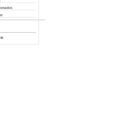
s
cionados
ar
nk