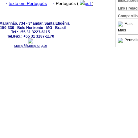
Indicadore
·
texto em Português
·
Português (
pdf
)
Links rela
Compartilh
Maranhão, 734 - 3º andar, Santa Efigênia
Mais
150-330 - Belo Horizonte - MG - Brasil
Mais
Tel.: +55 31 3223-6115
Tel./Fax.: +55 31 3287-1170
Permali
cpmg@cpmg.org.br