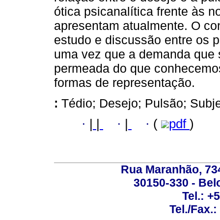
ótica psicanalítica frente às 
apresentam atualmente. O con
estudo e discussão entre os p
uma vez que a demanda que s
permeada do que conhecemos
formas de representação.
:
Tédio; Desejo; Pulsão; Subje
·
|
|
·
|
·
(
pdf
)
Rua Maranhão, 734 
30150-330 - Belo
Tel.: +
Tel./Fax.