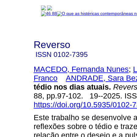
Reverso
ISSN
0102-7395
MACEDO, Fernanda Nunes
;
L
Franco
ANDRADE, Sara Bez
tédio nos dias atuais.
Rever
88, pp.97-102. 19--2025. IS
https://doi.org/10.5935/0102
Este trabalho se desenvolve 
reflexões sobre o tédio e tra
relação entre o desejo e a pu