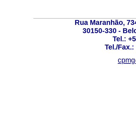
Rua Maranhão, 734 
30150-330 - Belo
Tel.: +
Tel./Fax.
cpmg