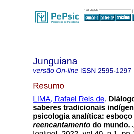
Junguiana
versão On-line
ISSN
2595-1297
Resumo
LIMA, Rafael Reis de
.
Diálog
saberes tradicionais indígen
psicologia analítica
:
esboço
reencantamento
do mundo
.
[online]. 2022, vol.40, n.1, p