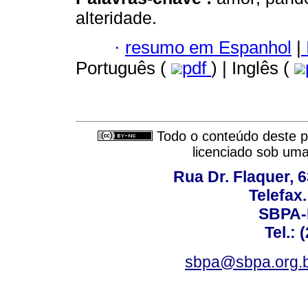
alteridade.
·
resumo em Espanhol
|
Português (
pdf
) | Inglês (
Todo o conteúdo deste pe
licenciado sob um
Rua Dr. Flaquer, 6
Telefax.
SBPA-R
Tel.: 
sbpa@sbpa.org.b