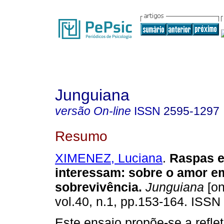
Junguiana
versão On-line
ISSN
2595-1297
Resumo
XIMENEZ, Luciana
.
Raspas e
interessam
:
sobre o amor e
sobrevivência
.
Junguiana
[on
vol.40, n.1, pp.153-164. ISSN
Este ensaio propõe-se a reflet