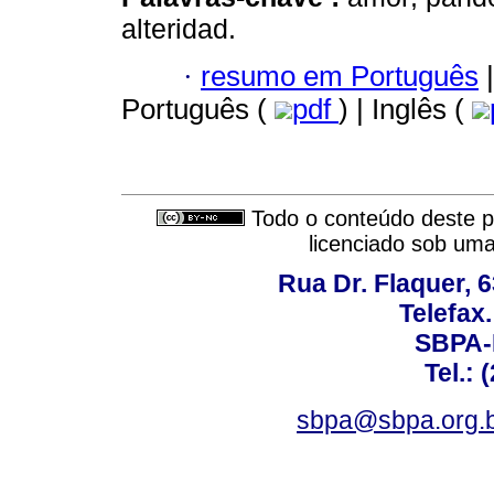
alteridad.
·
resumo em Português
|
Português (
pdf
) | Inglês (
Todo o conteúdo deste pe
licenciado sob um
Rua Dr. Flaquer, 6
Telefax.
SBPA-R
Tel.: 
sbpa@sbpa.org.b