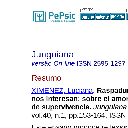
Junguiana
versão On-line
ISSN
2595-1297
Resumo
XIMENEZ, Luciana
.
Raspadur
nos interesan
:
sobre el amo
de supervivencia
.
Junguiana
vol.40, n.1, pp.153-164. ISSN
Este ensayo propone reflexion