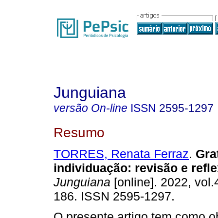
Junguiana
versão On-line
ISSN
2595-1297
Resumo
TORRES, Renata Ferraz
.
Gra
individuação
:
revisão e refl
Junguiana
[online]. 2022, vol.
186. ISSN 2595-1297.
O presente artigo tem como ob