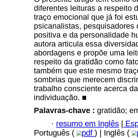
diferentes leituras a respeito 
traço emocional que já foi es
psicanalistas, pesquisadores 
positiva e da personalidade 
autora articula essa diversida
abordagens e propõe uma leitu
respeito da gratidão como fa
também que este mesmo traço 
sombrias que merecem discrim
trabalho consciente acerca d
individuação. ■
Palavras-chave :
gratidão; e
·
resumo em Inglês
|
Esp
Português (
pdf
) | Inglês (