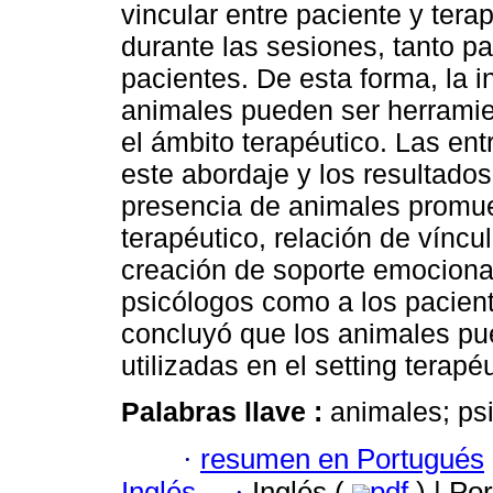
vincular entre paciente y ter
durante las sesiones, tanto p
pacientes. De esta forma, la 
animales pueden ser herramien
el ámbito terapéutico. Las ent
este abordaje y los resultado
presencia de animales promue
terapéutico, relación de víncu
creación de soporte emocional
psicólogos como a los pacient
concluyó que los animales pu
utilizadas en el setting terapéu
Palabras llave :
animales; psi
·
resumen en Portugués
Inglés
·
Inglés (
pdf
) | Po