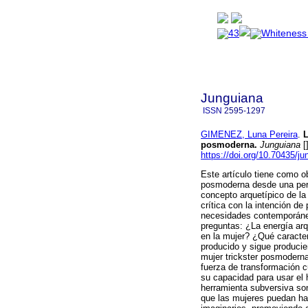
Junguiana
ISSN
2595-1297
GIMENEZ, Luna Pereira
.
L
posmoderna.
Junguiana
[
https://doi.org/10.70435/j
Este artículo tiene como o
posmoderna desde una per
concepto arquetípico de la 
crítica con la intención d
necesidades contemporánea
preguntas: ¿La energía arq
en la mujer? ¿Qué caracter
producido y sigue producien
mujer trickster posmodern
fuerza de transformación c
su capacidad para usar el 
herramienta subversiva son
que las mujeres puedan ha