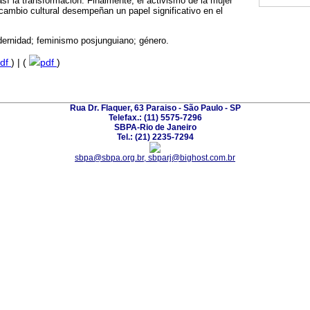
sí la transformación. Finalmente, el activismo de la mujer
 cambio cultural desempeñan un papel significativo en el
dernidad; feminismo posjunguiano; género.
df
) | (
pdf
)
Rua Dr. Flaquer, 63 Paraiso - São Paulo - SP
Telefax.: (11) 5575-7296
SBPA-Rio de Janeiro
Tel.: (21) 2235-7294
sbpa@sbpa.org.br, sbparj@bighost.com.br