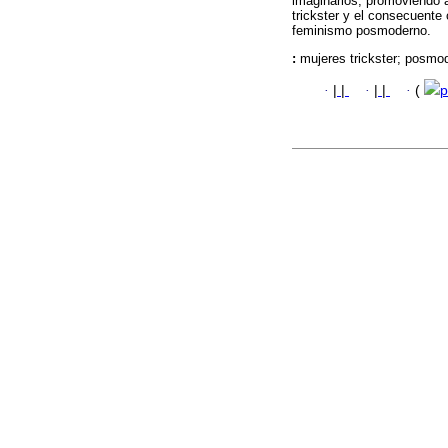
imaginarios, promoviendo a
trickster y el consecuente
feminismo posmoderno.
:
mujeres trickster; posmo
·
|
|
·
|
|
·
(
p