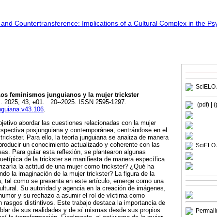
SciELO 
os feminismos junguianos y la mujer trickster
]. 2025, 43, e01. 20--2025. ISSN 2595-1297.
(pdf)
| 
unguiana.v43.106
.
bjetivo abordar las cuestiones relacionadas con la mujer
spectiva posjunguiana y contemporánea, centrándose en el
trickster. Para ello, la teoría junguiana se analiza de manera
e producir un conocimiento actualizado y coherente con las
SciELO 
s. Para guiar esta reflexión, se plantearon algunas
uetípica de la trickster se manifiesta de manera específica
izaría la actitud de una mujer como trickster? ¿Qué ha
do la imaginación de la mujer trickster? La figura de la
a, tal como se presenta en este artículo, emerge como una
ultural. Su autoridad y agencia en la creación de imágenes,
humor y su rechazo a asumir el rol de víctima como
 rasgos distintivos. Este trabajo destaca la importancia de
blar de sus realidades y de sí mismas desde sus propios
Permali