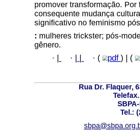
promover transformação. Por fi
consequente mudança cultur
significativo no feminismo pó
:
mulheres trickster; pós-mod
gênero.
·
|
·
|
|
·
(
pdf
) | (
Rua Dr. Flaquer, 6
Telefax.
SBPA-R
Tel.: 
sbpa@sbpa.org.b