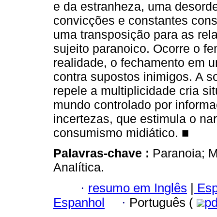
e da estranheza, uma desorde
convicções e constantes cons
uma transposição para as re
sujeito paranoico. Ocorre o 
realidade, o fechamento em u
contra supostos inimigos. A s
repele a multiplicidade cria 
mundo controlado por inform
incertezas, que estimula o na
consumismo midiático. ■
Palavras-chave :
Paranoia; M
Analítica.
·
resumo em Inglês
|
Esp
Espanhol
·
Português (
p