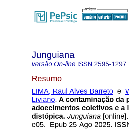
Junguiana
versão On-line
ISSN
2595-1297
Resumo
LIMA, Raul Alves Barreto
e
W
Liviano
.
A contaminação da p
adoecimentos coletivos e a l
distópica.
Junguiana
[online].
e05. Epub 25-Ago-2025. ISS