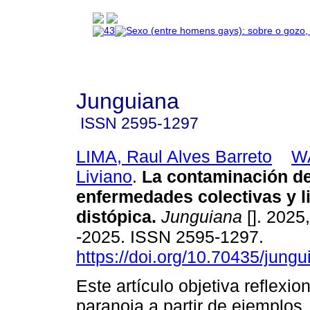
Junguiana
ISSN
2595-1297
LIMA, Raul Alves Barreto
WA
Liviano
.
La contaminación de
enfermedades colectivas y li
distópica.
Junguiana
[]. 2025
-2025. ISSN 2595-1297.
https://doi.org/10.70435/jung
Este artículo objetiva reflexio
paranoia a partir de ejemplos