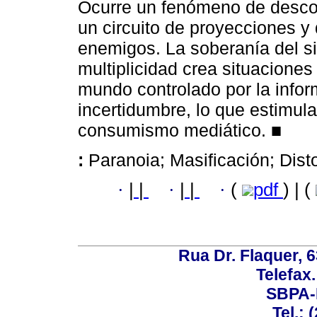
Ocurre un fenómeno de descone
un circuito de proyecciones y
enemigos. La soberanía del si
multiplicidad crea situacione
mundo controlado por la info
incertidumbre, lo que estimula
consumismo mediático. ■
:
Paranoia; Masificación; Disto
·
|
|
·
|
|
·
(
pdf
) | (
Rua Dr. Flaquer, 6
Telefax.
SBPA-R
Tel.: 