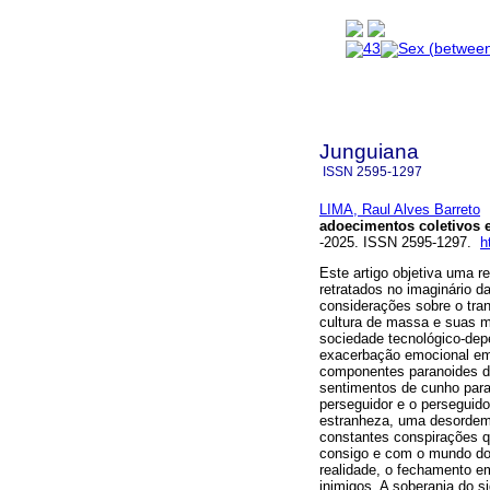
Junguiana
ISSN
2595-1297
LIMA, Raul Alves Barreto
adoecimentos coletivos e 
-2025. ISSN 2595-1297.
h
Este artigo objetiva uma 
retratados no imaginário d
considerações sobre o tra
cultura de massa e suas 
sociedade tecnológico-depe
exacerbação emocional em
componentes paranoides da 
sentimentos de cunho paran
perseguidor e o perseguido
estranheza, uma desordem 
constantes conspirações q
consigo e com o mundo do 
realidade, o fechamento e
inimigos. A soberania do si