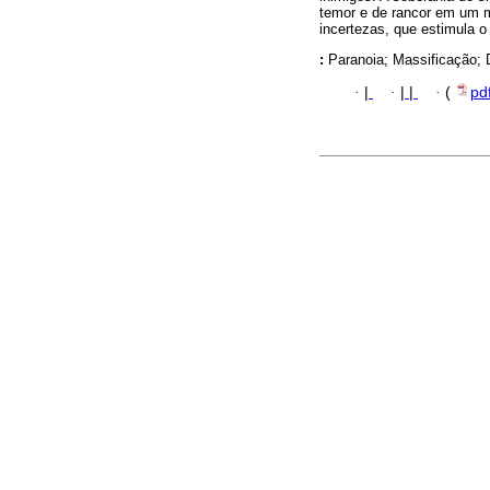
temor e de rancor em um m
incertezas, que estimula 
:
Paranoia; Massificação; D
·
|
·
|
|
·
(
pd