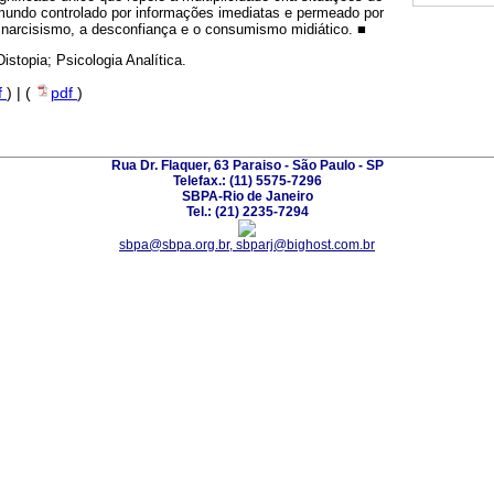
undo controlado por informações imediatas e permeado por
o narcisismo, a desconfiança e o consumismo midiático. ■
istopia; Psicologia Analítica.
f
) | (
pdf
)
Rua Dr. Flaquer, 63 Paraiso - São Paulo - SP
Telefax.: (11) 5575-7296
SBPA-Rio de Janeiro
Tel.: (21) 2235-7294
sbpa@sbpa.org.br, sbparj@bighost.com.br