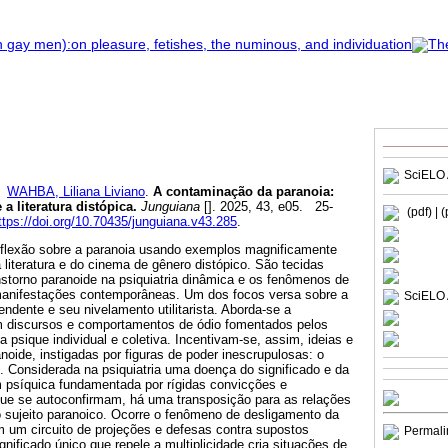
SciELO 
WAHBA, Liliana Liviano
.
A contaminação da paranoia:
a literatura distópica.
Junguiana
[]. 2025, 43, e05. 25-
(pdf)
| 
ttps://doi.org/10.70435/junguiana.v43.285
.
reflexão sobre a paranoia usando exemplos magnificamente
a literatura e do cinema de gênero distópico. São tecidas
nstorno paranoide na psiquiatria dinâmica e os fenômenos de
manifestações contemporâneas. Um dos focos versa sobre a
SciELO 
ndente e seu nivelamento utilitarista. Aborda-se a
 discursos e comportamentos de ódio fomentados pelos
psique individual e coletiva. Incentivam-se, assim, ideias e
oide, instigadas por figuras de poder inescrupulosas: o
. Considerada na psiquiatria uma doença do significado e da
psíquica fundamentada por rígidas convicções e
ue se autoconfirmam, há uma transposição para as relações
sujeito paranoico. Ocorre o fenômeno de desligamento da
m um circuito de projeções e defesas contra supostos
Permali
gnificado único que repele a multiplicidade cria situações de