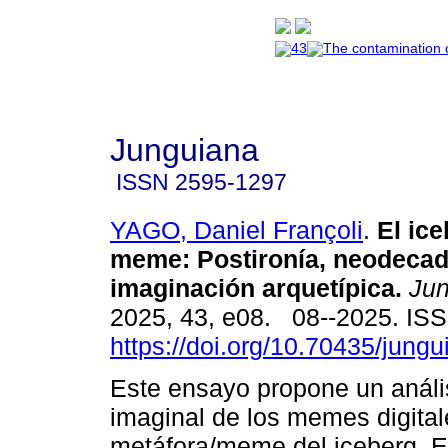
Junguiana
ISSN
2595-1297
YAGO, Daniel Françoli
.
El ice
meme: Postironía, neodecad
imaginación arquetípica.
Jun
2025, 43, e08. 08--2025. IS
https://doi.org/10.70435/jung
Este ensayo propone un análi
imaginal de los memes digitale
metáfora/meme del iceberg. E