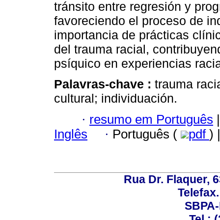
tránsito entre regresión y pro
favoreciendo el proceso de ind
importancia de prácticas clín
del trauma racial, contribuyend
psíquico en experiencias raci
Palavras-chave :
trauma raci
cultural; individuación.
·
resumo em Português
|
Inglês
·
Português (
pdf
) 
Rua Dr. Flaquer, 6
Telefax.
SBPA-R
Tel.: 