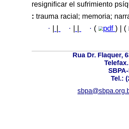
resignificar el sufrimiento psí
:
trauma racial; memoria; narra
·
|
|
·
|
|
·
(
pdf
) | (
Rua Dr. Flaquer, 6
Telefax.
SBPA-R
Tel.: 
sbpa@sbpa.org.b