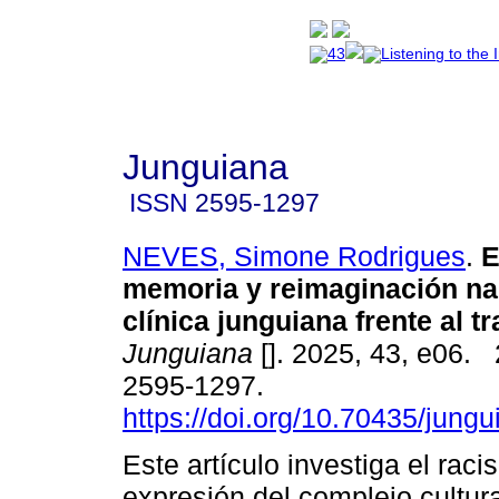
Junguiana
ISSN
2595-1297
NEVES, Simone Rodrigues
.
E
memoria y reimaginación nar
clínica junguiana frente al t
Junguiana
[]. 2025, 43, e06.
2595-1297.
https://doi.org/10.70435/jung
Este artículo investiga el ra
expresión del complejo cultura