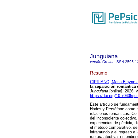
Junguiana
versão On-line
ISSN
2595-1
Resumo
CIPRIANO, Maria Elayne d
la separación romántica 
Junguiana
[online]. 2026,
https://doi.org/10.70435/j
Este artículo se fundamenta
Hades y Perséfone como mar
relaciones románticas. Con
del inconsciente colectivo
experiencias de pérdida, du
el método comparativo, se 
inframundo y el regreso a 
ruptura afectiva, entendié