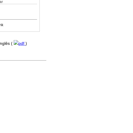
ar
nk
 Inglês (
pdf
)