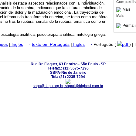
Compartilh
análisis destaca aspectos relacionados con la individuación,
ración de la sombra, indicando que la lectura simbólica del
Mais
ación del dolor y la maduración emocional. La trayectoria de
Mais
del inframundo transformada en reina, se toma como metáfora
smo tras la ruptura, señalando la ruptura romántica como un
Permali
 psicología analítica; psicoterapia analítica; mitología griega.
guês
|
Inglês
·
texto em Português
|
Inglês
·
Português (
pdf
) |
Rua Dr. Flaquer, 63 Paraiso - São Paulo - SP
Telefax.: (11) 5575-7296
SBPA-Rio de Janeiro
Tel.: (21) 2235-7294
sbpa@sbpa.org.br, sbparj@bighost.com.br