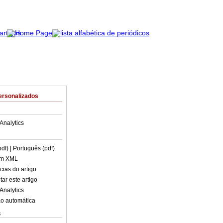
ersonalizados
Analytics
pdf)
| Português (pdf)
em XML
cias do artigo
ar este artigo
Analytics
o automática
s