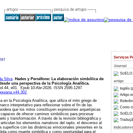
Serviços P
297
Journal
SciELO 
a Silva
.
Hades y Perséfone: La elaboración simbólica de
artigo
desde una perspectiva de la Psicología Analítica.
 vol.44, e01. Epub 10-Abr-2026. ISSN 2595-1297.
Inglês (
unguiana.v44.302
.
Artigo 
 en la Psicología Analítica, que utiliza el mito griego de
Referên
co interpretativo para reflexionar sobre el fin de las
Como cit
sidera que los mitos constituyen expresiones arquetípicas
SciELO 
, capaces de ofrecer caminos simbólicos para procesar
elo y transformación. A través de la revisión bibliográfica y
Traduçã
articulan los elementos narrativos del rapto, el descenso al
la superficie con las dinámicas emocionales presentes en la
Indicadore
ndola como muerte simbólica y como oportunidad para el