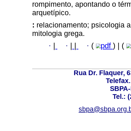
rompimento, apontando o tér
arquetípico.
:
relacionamento; psicologia an
mitologia grega.
·
|
·
|
|
·
(
pdf
) | (
Rua Dr. Flaquer, 6
Telefax.
SBPA-R
Tel.: 
sbpa@sbpa.org.b