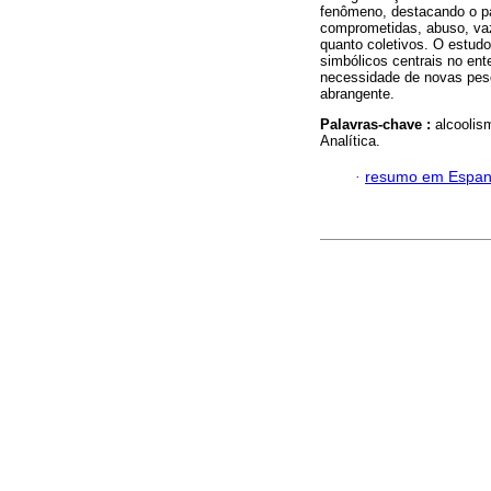
fenômeno, destacando o pap
comprometidas, abuso, vazi
quanto coletivos. O estudo
simbólicos centrais no en
necessidade de novas pe
abrangente.
Palavras-chave :
alcoolis
Analítica.
·
resumo em Espan