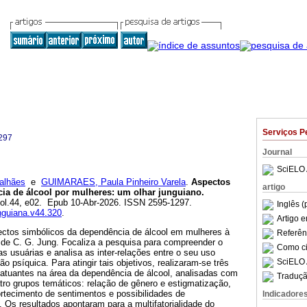
Serviços P
297
Journal
SciELO 
alhães
e
GUIMARAES, Paula Pinheiro Varela
.
Aspectos
artigo
ia de álcool por mulheres: um olhar junguiano.
 vol.44, e02. Epub 10-Abr-2026. ISSN 2595-1297.
Inglês (
unguiana.v44.320
.
Artigo 
pectos simbólicos da dependência de álcool em mulheres à
Referên
a de C. G. Jung. Focaliza a pesquisa para compreender o
Como cit
s usuárias e analisa as inter-relações entre o seu uso
SciELO 
 psíquica. Para atingir tais objetivos, realizaram-se três
 atuantes na área da dependência de álcool, analisadas com
Traduçã
tro grupos temáticos: relação de gênero e estigmatização,
tecimento de sentimentos e possibilidades de
Indicadore
. Os resultados apontaram para a multifatorialidade do