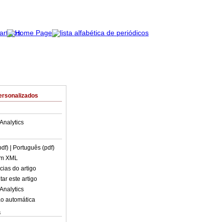
ersonalizados
Analytics
pdf)
| Português (pdf)
em XML
cias do artigo
ar este artigo
Analytics
o automática
s