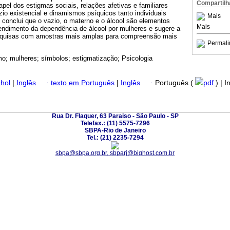
Compartilh
el dos estigmas sociais, relações afetivas e familiares
o existencial e dinamismos psíquicos tanto individuais
Mais
 conclui que o vazio, o materno e o álcool são elementos
Mais
tendimento da dependência de álcool por mulheres e sugere a
squisas com amostras mais amplas para compreensão mais
Permali
mo; mulheres; símbolos; estigmatização; Psicologia
hol
|
Inglês
·
texto em Português
|
Inglês
·
Português (
pdf
) | 
Rua Dr. Flaquer, 63 Paraiso - São Paulo - SP
Telefax.: (11) 5575-7296
SBPA-Rio de Janeiro
Tel.: (21) 2235-7294
sbpa@sbpa.org.br, sbparj@bighost.com.br