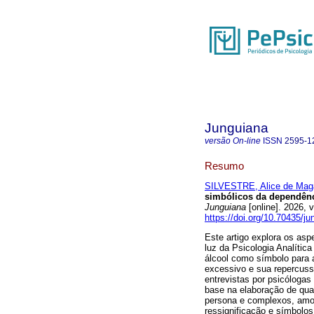
Junguiana
versão On-line
ISSN
2595-1
Resumo
SILVESTRE, Alice de Mag
simbólicos da dependênc
Junguiana
[online]. 2026,
https://doi.org/10.70435/j
Este artigo explora os as
luz da Psicologia Analític
álcool como símbolo para a
excessivo e sua repercussão
entrevistas por psicólogas
base na elaboração de qua
persona e complexos, amor
ressignificação e símbolos