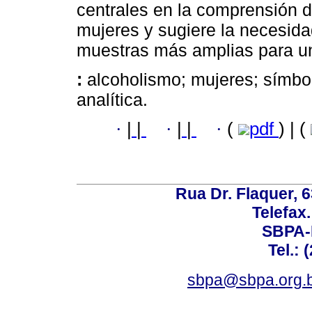
centrales en la comprensión d
mujeres y sugiere la necesid
muestras más amplias para u
:
alcoholismo; mujeres; símbol
analítica.
·
|
|
·
|
|
·
(
pdf
) | (
Rua Dr. Flaquer, 6
Telefax.
SBPA-R
Tel.: 
sbpa@sbpa.org.b