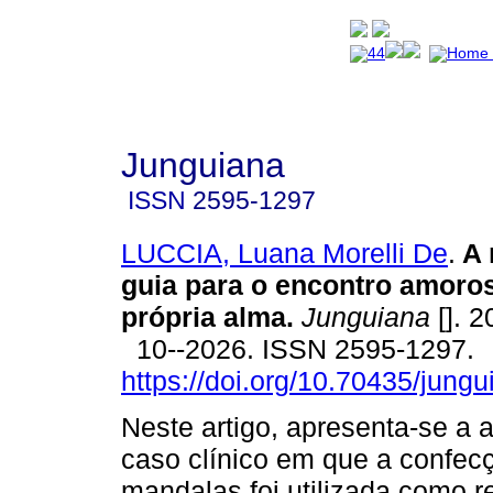
Junguiana
ISSN
2595-1297
LUCCIA, Luana Morelli De
.
A 
guia para o encontro amoro
própria alma.
Junguiana
[]. 2
10--2026. ISSN 2595-1297.
https://doi.org/10.70435/jung
Neste artigo, apresenta-se a 
caso clínico em que a confec
mandalas foi utilizada como r