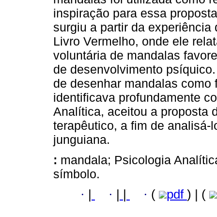
inspiração para essa proposta
surgiu a partir da experiênci
Livro Vermelho, onde ele rel
voluntária de mandalas favor
de desenvolvimento psíquico. 
de desenhar mandalas como f
identificava profundamente c
Analítica, aceitou a proposta
terapêutico, a fim de analisá-
junguiana.
:
mandala; Psicologia Analíti
símbolo.
·
|
·
|
|
·
(
pdf
) | (