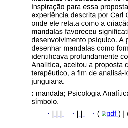
inspiração para essa proposta 
experiência descrita por Carl
onde ele relata como a criaçã
mandalas favoreceu significa
desenvolvimento psíquico. A p
desenhar mandalas como form
identificava profundamente c
Analítica, aceitou a proposta
terapêutico, a fim de analisá-
junguiana.
:
mandala; Psicologia Analíti
símbolo.
·
|
|
|
·
|
|
·
(
pdf
) |