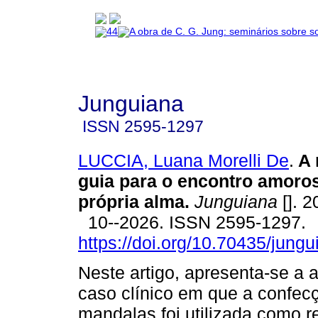
Junguiana
ISSN
2595-1297
LUCCIA, Luana Morelli De
.
A 
guia para o encontro amoro
própria alma.
Junguiana
[]. 2
10--2026. ISSN 2595-1297.
https://doi.org/10.70435/jung
Neste artigo, apresenta-se a 
caso clínico em que a confec
mandalas foi utilizada como r