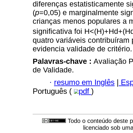
diferenças estatisticamente si
(
p
=0,05) e marginalmente sign
crianças menos populares a m
significativa foi H<(H)+Hd+(Hd
quatro variáveis contribuíram 
evidencia validade de critério.
Palavras-chave :
Avaliação P
de Validade.
·
resumo em Inglês
|
Esp
Português (
pdf
)
Todo o conteúdo deste pe
licenciado sob um