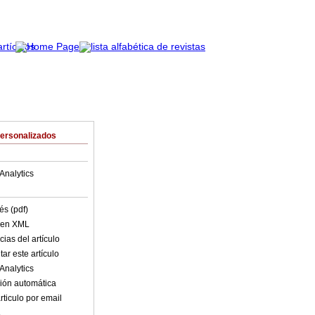
Personalizados
Analytics
és (pdf)
o en XML
ias del artículo
ar este artículo
Analytics
ión automática
rticulo por email