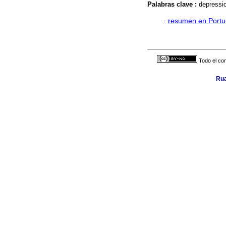
Palabras clave :
depressio
·
resumen en Port
Todo el con
Rua