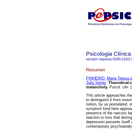
Psicologia Clínica
versión impresa
ISSN
0103-
Resumen
PINHEIRO, Maria Teresa da
Julio Sergio
.
Theoretical-
melancholy
.
Psicol. clin.
[
This article approaches t
to distinguish it from mour
notion, by us postulated, o
symptom kind here approa
presence of the narcisic be
reaction to loss that dist
depression presents itself
contemporary psychoanalyti