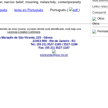
Indicadore
n; narcisic belief; mourning; melancholy; contemporaneity.
Links rela
ugués
·
texto en Portugués
·
Portugués (
pdf
)
Compartir
Otros
Otros
tenido de esta revista, excepto dónde está identificado, está bajo una
Permali
Licencia Creative Commons
 Marquês de São Vicente, 225 - Gávea
22453-900 - Rio de Janeiro - RJ
Tel.: (55 21) 3527-1185 / 3527-1186
Fax: (55 21) 3527-1187
psirevista@puc-rio.br