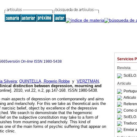
Servicios 
5665
versión On-line
ISSN
1980-5438
Revista
SciELO 
 Silveira
;
QUINTELLA, Rogerio Robbe
y
VERZTMAN,
Articulo
clinical distinction between depression, mourning and
online]. 2010, vol.22, n.2, pp.147-168. ISSN 1980-5438.
Portugu
Articul
he main aspects of depression on contemporaneity and aims
ning and melancholy. For this we take as theoretical axis the
Referenc
f narcisic belief, object by excellence of the depressive
Como cit
ched. We search to demonstrate that the hegemonic
SciELO 
lief on the subjective constitution may take to a form of
inguishes from mourning and melancholy. This kind of
Traducc
 as one of the main forms of psychic suffering that appear on
Enviar a
c clinic.