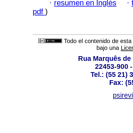
·
resumen en Inglés
·
pdf
)
Todo el contenido de esta 
bajo una
Lice
Rua Marquês de 
22453-900 -
Tel.: (55 21)
Fax: (5
psirev