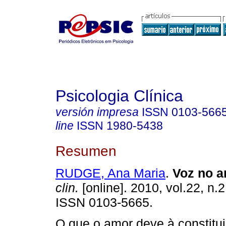
Psicologia Clínica
versión impresa
ISSN
0103-566
line
ISSN
1980-5438
Resumen
RUDGE, Ana Maria
.
Voz no 
clin.
[online]. 2010, vol.22, n.
ISSN 0103-5665.
O que o amor deve à constitui