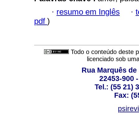
·
resumo em Inglês
·
pdf
)
Todo o conteúdo deste pe
licenciado sob um
Rua Marquês de 
22453-900 -
Tel.: (55 21)
Fax: (5
psirev