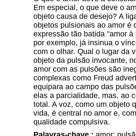
Em especial, o que deve o a
objeto causa de desejo? A li
objetos pulsionais ao amor é c
expressão tão batida "amor à p
por exemplo, já insinua o vín
com o olhar. Qual o lugar da 
objeto da pulsão invocante, n
amor com as pulsões são ineg
complexas como Freud advert
equipara ao campo das pulsõe
elas a parcialidade, mas, ao 
total. A voz, como um objeto 
vida, é central no amor e, co
qualidade compulsiva.
Palavras-chave :
amor; pulsã