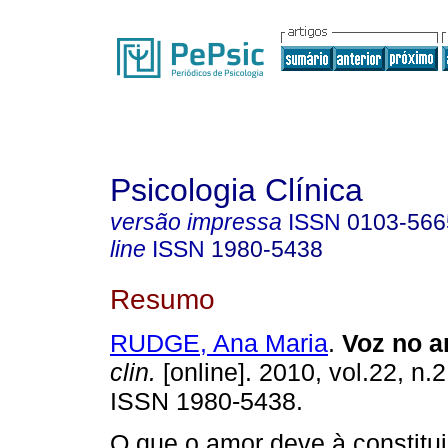
Psicologia Clínica
versão impressa
ISSN
0103-566
line
ISSN
1980-5438
Resumo
RUDGE, Ana Maria
.
Voz no 
clin.
[online]. 2010, vol.22, n.
ISSN 1980-5438.
O que o amor deve à constitui