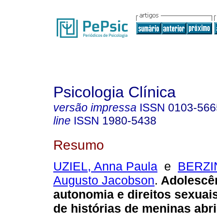
Psicologia Clínica
versão impressa
ISSN
0103-566
line
ISSN
1980-5438
Resumo
UZIEL, Anna Paula
e
BERZIN
Augusto Jacobson
.
Adolescê
autonomia e direitos sexuai
de histórias de meninas abr