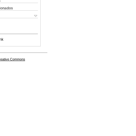
s
cionados
nk
Creative Commons