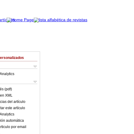
Personalizados
Analytics
és (pdf)
o en XML
ias del artículo
ar este artículo
Analytics
ión automática
rticulo por email