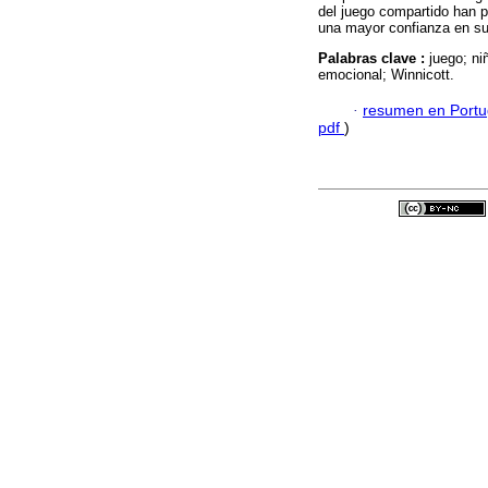
del juego compartido han p
una mayor confianza en su
Palabras clave :
juego; ni
emocional; Winnicott.
·
resumen en Port
pdf
)