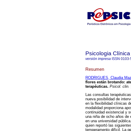
Psicologia Clínica
versión impresa
ISSN
0103-
Resumen
RODRIGUES, Claudia Maz
flores están brotando
:
at
terapéuticas
.
Psicol. clin.
Las consultas terapéutica
nueva posibilidad de inter
en la flexibilidad clínicas
modalidad proporciona apo
continuidad existencial y
una niña de ocho años de e
en una universidad públic
quien reportó las siguient
temperamento difícil. La ge