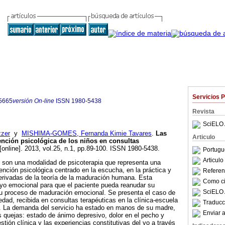
Servicios 
5665
versión On-line
ISSN
1980-5438
Revista
SciELO 
zer
y
MISHIMA-GOMES, Fernanda Kimie Tavares
.
Las
Articulo
ención psicológica de los niños en consultas
[online]. 2013, vol.25, n.1, pp.89-100. ISSN 1980-5438.
Portugu
Articul
s son una modalidad de psicoterapia que representa una
vención psicológica centrado en la escucha, en la práctica y
Referenc
 derivadas de la teoría de la maduración humana. Esta
Como cit
yo emocional para que el paciente pueda reanudar su
SciELO 
 su proceso de maduración emocional. Se presenta el caso de
dad, recibida en consultas terapéuticas en la clínica-escuela
Traducc
a. La demanda del servicio ha estado en manos de su madre,
Enviar a
es quejas: estado de ánimo depresivo, dolor en el pecho y
stión clínica y las experiencias constitutivas del yo a través