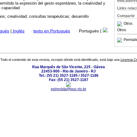
Indicadore
ermitido la expresión del gesto espontáneo, la creatividad y
 capacidad.
Links rela
Compartir
ños; creatividad; consultas terapéuticas; desarrollo
Otros
Otros
ugués
|
Inglés
·
texto en Portugués
·
Portugués (
Permali
Todo el contenido de esta revista, excepto dónde está identificado, está bajo una
Licencia 
Rua Marquês de São Vicente, 225 - Gávea
22453-900 - Rio de Janeiro - RJ
Tel.: (55 21) 3527-1185 / 3527-1186
Fax: (55 21) 3527-1187
psirevista@puc-rio.br