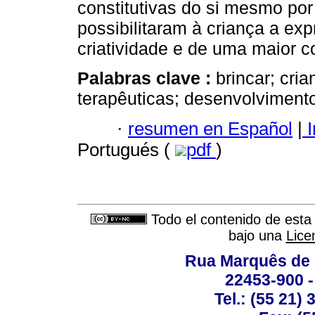
constitutivas do si mesmo por
possibilitaram à criança a ex
criatividade e de uma maior c
Palabras clave :
brincar; cria
terapêuticas; desenvolvimento
·
resumen en Español
|
I
Portugués (
pdf
)
Todo el contenido de esta 
bajo una
Lice
Rua Marquês de 
22453-900 -
Tel.: (55 21)