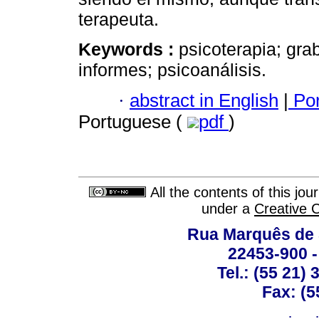
terapeuta.
Keywords :
psicoterapia; gra
informes; psicoanálisis.
·
abstract in English
|
Por
Portuguese (
pdf
)
All the contents of this jo
under a
Creative 
Rua Marquês de 
22453-900 -
Tel.: (55 21)
Fax: (5