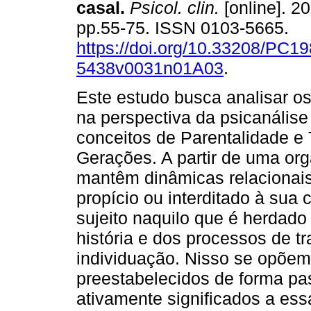
casal
.
Psicol. clin.
[online]. 20
pp.55-75. ISSN 0103-5665.
https://doi.org/10.33208/PC19
5438v0031n01A03
.
Este estudo busca analisar os
na perspectiva da psicanálise 
conceitos de Parentalidade e
Gerações. A partir de uma orga
mantêm dinâmicas relacionais
propício ou interditado à sua 
sujeito naquilo que é herdado
história e dos processos de t
individuação. Nisso se opõem 
preestabelecidos de forma pass
ativamente significados a es