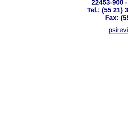
22453-900 -
Tel.: (55 21)
Fax: (5
psirev