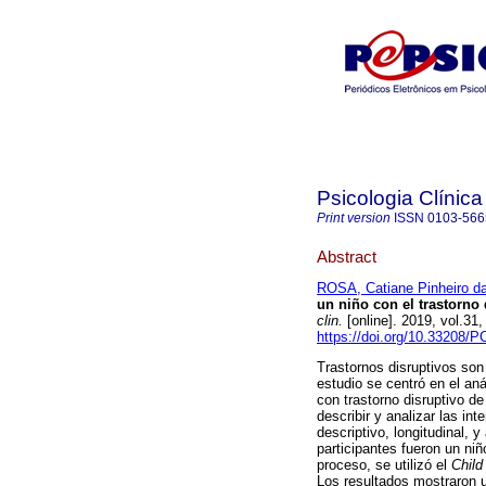
Psicologia Clínica
Print version
ISSN
0103-566
Abstract
ROSA, Catiane Pinheiro d
un niño con el trastorno
clin.
[online]. 2019, vol.31
https://doi.org/10.33208
Trastornos disruptivos son
estudio se centró en el aná
con trastorno disruptivo d
describir y analizar las in
descriptivo, longitudinal,
participantes fueron un niñ
proceso, se utilizó el
Child
Los resultados mostraron u