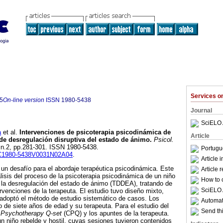
Services 
5
On-line version
ISSN
1980-5438
Journal
SciELO 
a
et al.
Intervenciones de psicoterapia psicodinámica de
Article
 de desregulación disruptiva del estado de ánimo
.
Psicol.
, n.2, pp.281-301. ISSN 1980-5438.
Portugu
/PC1980-5438V0031N02A04
.
Article 
 un desafío para el abordaje terapéutica psicodinámica. Este
Article 
lisis del proceso de la psicoterapia psicodinámica de un niño
How to c
e la desregulación del estado de ánimo (TDDEA), tratando de
SciELO 
tervenciones de la terapeuta. El estudio tuvo diseño mixto,
 y adoptó el método de estudio sistemático de casos. Los
Automati
o de siete años de edad y su terapeuta. Para el estudio del
Send thi
 Psychotherapy Q-set
(CPQ) y los apuntes de la terapeuta.
n niño rebelde y hostil, cuyas sesiones tuvieron contenidos