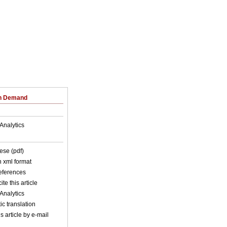
on Demand
Analytics
ese (pdf)
in xml format
references
ite this article
Analytics
c translation
s article by e-mail