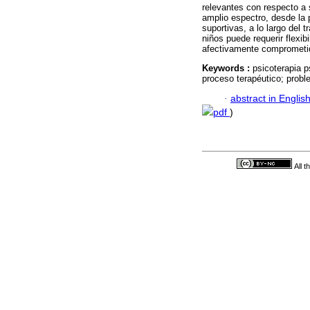
relevantes con respecto a 
amplio espectro, desde la 
suportivas, a lo largo del 
niños puede requerir flexib
afectivamente comprometi
Keywords :
psicoterapia p
proceso terapéutico; prob
·
abstract in Englis
pdf
)
All 