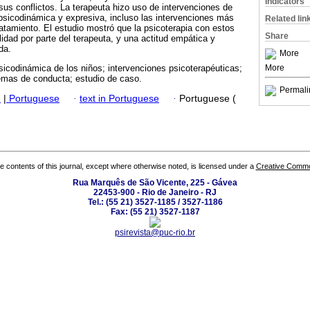
Indicators
sus conflictos. La terapeuta hizo uso de intervenciones de
psicodinámica y expresiva, incluso las intervenciones más
Related lin
tratamiento. El estudio mostró que la psicoterapia con estos
Share
ilidad por parte del terapeuta, y una actitud empática y
da.
More
More
sicodinámica de los niños; intervenciones psicoterapéuticas;
lemas de conducta; estudio de caso.
Permali
h
|
Portuguese
·
text in Portuguese
·
Portuguese (
the contents of this journal, except where otherwise noted, is licensed under a
Creative Common
Rua Marquês de São Vicente, 225 - Gávea
22453-900 - Rio de Janeiro - RJ
Tel.: (55 21) 3527-1185 / 3527-1186
Fax: (55 21) 3527-1187
psirevista@puc-rio.br