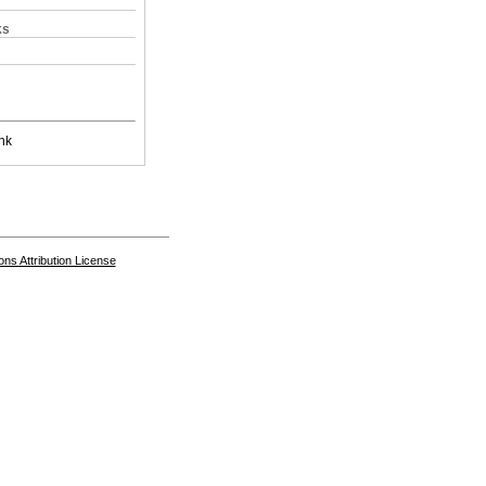
ks
nk
s Attribution License