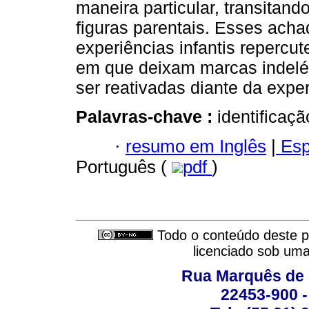
maneira particular, transitand
figuras parentais. Esses acha
experiências infantis reperc
em que deixam marcas indel
ser reativadas diante da expe
Palavras-chave :
identificaçã
·
resumo em Inglês
|
Esp
Português (
pdf
)
Todo o conteúdo deste pe
licenciado sob um
Rua Marquês de 
22453-900 -